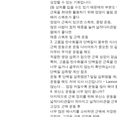
성장할 수 있는 기회입니다.
(등 상처를 입을 수도 있기 때문에의 부분도
근육을 최대한 활용하기 위해 엉덩이 올림 
베어 스쿼트가 좋다
엉덩이 근육이 있으면 스쿼트, 중량 운동,
많은 사람이 점차 체중을 늘려 넓적다리관절
몸매가 좋다면
체중 스쿼트 및 근력 운동
3. 고품질 탄수화물과 단백질이 풍부한 식사
근력 운동으로 운동 다이어트가 중요한 것 
아무리 무거운 운동을 해도
적절한 영양 섭취가 없으면 근육 성장이 없습
특히, 고품질 탄수화물과 단백질은 근육을 
너무 싫거나 굶주리지 않는지 확인하십시오.
단백질 섭취량 계산 참조
운동 후 단백질 섭취량은? 일일 섭취량을 
운동을 해도 저녁 식사 시간입니다 ~ Laon
않는다…. 점점 커질수록 운동을 많이 해야 
4. 유산소 운동을 너무 많이 합니까?
마지막으로 근육 정의를 위해 유산소 운동을
넓적다리관절이 작아지고 넓적다리관절 근육
고강도 근력 운동 후
너무 많은 에너지를 소비하면 근육에 저장된
오히려, 그것은 근육 성장을 방해