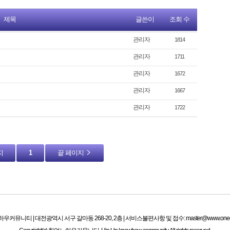
제목
글쓴이
조회 수
관리자
1814
관리자
1711
관리자
1672
관리자
1667
관리자
1722
지
1
끝 페이지
커뮤니티 | 대전광역시 서구 갈마동 268-20, 2층 | 서비스불편사항 및 접수: master@www.oneday.