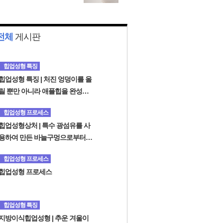
개선하고 싶어 반대 샘 엉
덩이 올림 수술 비용을 찾
고 ...
전체
게시판
힙업성형 특징
힙업성형 특징 | 처진 엉덩이를 올
릴 뿐만 아니라 애플힙을 완성시
켜주기도 합니다
힙업성형 프로세스
힙업성형상처 | 특수 광섬유를 사
용하여 만든 바늘구멍으로부터
피부를 관통하는 상처는 거의 없
힙업성형 프로세스
습니다
힙업성형 프로세스
힙업성형 특징
지방이식힙업성형 | 추운 겨울이