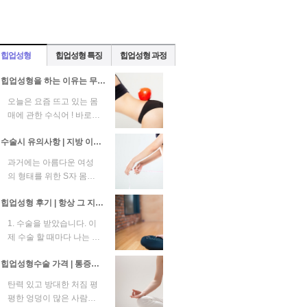
힙업성형
힙업성형 특징
힙업성형 과정
힙업성형을 하는 이유는 무엇일까?
오늘은 요즘 뜨고 있는 몸
매에 관한 수식어 ! 바로
몸짱 엉짱 뒤태미녀에 관
수술시 유의사항 | 지방 이식의 경우 생착률은 개인마다 다르므로 생착률을 높이는 것이 중요
련된 이야기를 해보려고
합니다...
과거에는 아름다운 여성
의 형태를 위한 S자 몸매
로 S자 몸매의 중요성이
힙업성형 후기 | 항상 그 지역의 전문 병원을 찾습니다.
언급됐습니다. 그러나 S
자 몸매의 ...
1. 수술을 받았습니다. 이
제 수술 할 때마다 나는 내
마음에 욕심 하지 않고 수
힙업성형수술 가격 | 통증이나 부작용을 걱정하지 않고 체계적으로
술을 받아야 하므로 항상
그...
탄력 있고 방대한 처짐 평
평한 엉덩이 많은 사람이