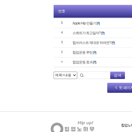
번호
5
Apple Hip 만들기
4
스쿼트가 최고일까?
3
힙쓰러스트 제대로 하려면?
2
힙업운동 루틴
»
힙업운동 효과
검색
첫 페이
힙업노하우