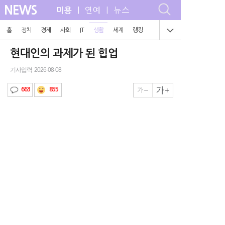
NEWS
| 연예 | 뉴스
미용
홈
정치
경제
사회
IT
생활
세계
랭킹
현대인의 과제가 된 힙업
기사입력 2026-08-08
855
663