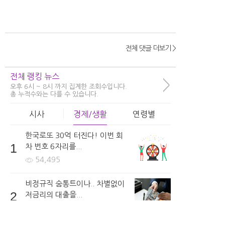
24
362
2
전체 댓글 더보기 >
girls***
보형물은 어떤것을 사용하나요?
전체 랭킹 뉴스
>
5시간 전 | 신고
오후 6시 ~ 8시 까지 집계한 조회수입니다.
총 누적수와는 다를 수 있습니다.
24
947
3
시사
경제/생활
연령별
한국로또 30억 터진다! 이번 회
1
차 번호 6자리를...
Jucy8***
54,495
수술 시에 주의해야할 사항들은 어떤것들이 있나요?
5시간 전 | 신고
비정규직 숨통트이나.. 차별없이
51
950
2
2
저금리의 대출을...
64,528