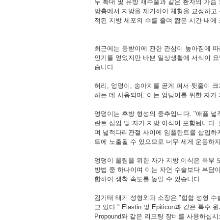
두 확대 및 유방 재수술과 같은 환자의 가슴
방층에서 지방을 제거하여 체형을 교정하고 복부
적된 지방 세포의 수를 줄여 짧은 시간 내에
최근에는 등받이에 관한 관심이 높아짐에 따
인기를 얻었지만 바쁜 일상생활에 서식이 요
습니다.
허리, 엉덩이, 송아지를 곧게 펴서 뒷줄이 크
하는 데 사용되며, 이는 엉덩이를 위한 자가
엉덩이는 후방 형성의 중추입니다. "애플 
란트 삽입 및 자가 지방 이식이 포함됩니다.
며 넓적다리관절 사이에 임플란트를 삽입하지
트에 노출될 수 있으므로 너무 세게 운동하지
엉덩이 올림을 위한 자가 지방 이식은 복부
방법 중 하나이며 이는 자연 수술보다 부담이
합하여 생착 속도를 높일 수 있습니다.
김기태 태기 성형외과 소장은 "힙합 성형 
고 있다." Elastin 및 Epiticon과 같
Propound와 같은 리프팅 장비를 사용하십시오