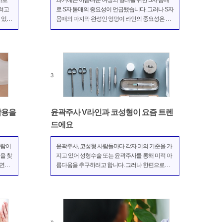
바로
과거에는 아름다운 여성의 형태를 위한 S자 몸매
려고
로 S자 몸매의 중요성이 언급됐습니다. 그러나 S자
 있었
몸매의 마지막 완성인 엉덩이 라인의 중요성은 강
시는거
조되어 있지 않습니다. 하지만 최근 사람들의 아름
예전에
다움의 기준이 단순한 마른 몸이 아니라 건강하고
었지
탄탄한 몸의 라인에 변화함에 따라 엉덩이 올림에
대한 여성의 관심이 ...
3
작용을
윤곽주사 V라인과 코성형이 요즘 트렌
드에요
사람이
윤곽주사, 코성형 사람들마다 각자 미의 기준을 가
을 찾
지고 있어 성형수술 또는 윤곽주사를 통해 미적 아
자연스
름다움을 추구하려고 합니다. 그러나 한편으로는
있습니
자신만의 개성을 얼굴을 통해 표현하고자 하는 욕
및 허
구도 있기 때문에 성형 및 윤곽주사에 대한 여러 사
리가
람들의 의견을 들어보고 싶을 텐데요. 아름다운얼
굴만들기 성형커뮤니티...
»