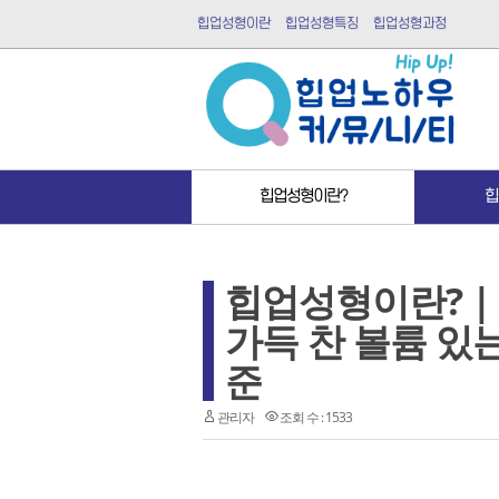
힙업성형이란
힙업성형특징
힙업성형과정
힙업성형이란?
힙
힙업성형이란? 
가득 찬 볼륨 있
준
관리자
조회 수 : 1533