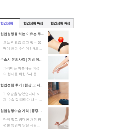
힙업성형
힙업성형 특징
힙업성형 과정
힙업성형을 하는 이유는 무엇일까?
오늘은 요즘 뜨고 있는 몸
매에 관한 수식어 ! 바로
몸짱 엉짱 뒤태미녀에 관
수술시 유의사항 | 지방 이식의 경우 생착률은 개인마다 다르므로 생착률을 높이는 것이 중요
련된 이야기를 해보려고
합니다...
과거에는 아름다운 여성
의 형태를 위한 S자 몸매
로 S자 몸매의 중요성이
힙업성형 후기 | 항상 그 지역의 전문 병원을 찾습니다.
언급됐습니다. 그러나 S
자 몸매의 ...
1. 수술을 받았습니다. 이
제 수술 할 때마다 나는 내
마음에 욕심 하지 않고 수
힙업성형수술 가격 | 통증이나 부작용을 걱정하지 않고 체계적으로
술을 받아야 하므로 항상
그...
탄력 있고 방대한 처짐 평
평한 엉덩이 많은 사람이