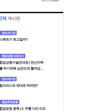
개선하고 싶어 반대 샘 엉
덩이 올림 수술 비용을 찾
고 ...
전체
게시판
정보게시판
스쿼트가 최고일까?
힙업성형 프로세스
힙업성형수술전과정 | 전신마취
를 하기위해 심전도와 혈역검사
를 합니다
정보게시판
힙쓰러스트 제대로 하려면?
힙업추천운동
힙업운동 종류 | 2. 무릎 다리 리프