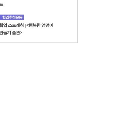
트
힙업추천운동
힙업 스트레칭 | <행복한 엉덩이
만들기 습관>