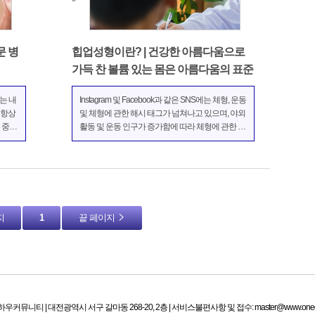
문 병
힙업성형이란? | 건강한 아름다움으로
가득 찬 볼륨 있는 몸은 아름다움의 표준
는 내
Instagram 및 Facebook과 같은 SNS에는 체형, 운동
 항상
및 체형에 관한 해시 태그가 넘쳐나고 있으며, 야외
 중요
활동 및 운동 인구가 증가함에 따라 체형에 관한 관
가 한
심이 높아지고 있습니다. 불과 몇 년 전만 해도 날씬
 중요
한 마른 몸은 아름다움과 부러움의 대상이었지만,
 그러
오늘날에는 건강한 아름다움으로 가득 찬 볼륨 있
는 몸은 아름...
지
1
끝 페이지
커뮤니티 | 대전광역시 서구 갈마동 268-20, 2층 | 서비스불편사항 및 접수: master@www.oneday.