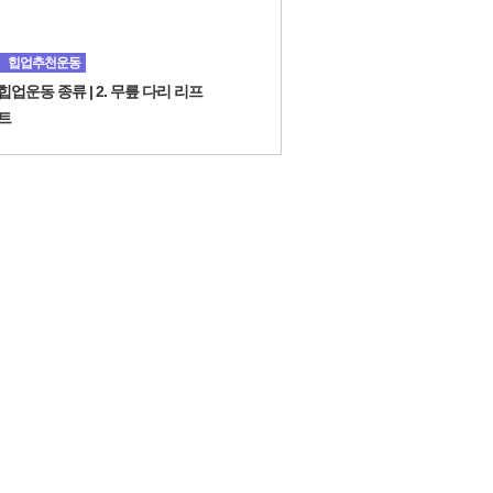
힙업추천운동
힙업운동 종류 | 2. 무릎 다리 리프
트