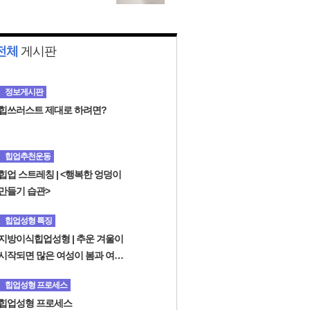
개선하고 싶어 반대 샘 엉
덩이 올림 수술 비용을 찾
고 ...
전체
게시판
정보게시판
힙쓰러스트 제대로 하려면?
힙업추천운동
힙업 스트레칭 | <행복한 엉덩이
만들기 습관>
힙업성형 특징
지방이식힙업성형 | 추운 겨울이
시작되면 많은 여성이 봄과 여름
에 대비해 다이어트를 시작했습
힙업성형 프로세스
니다.
힙업성형 프로세스