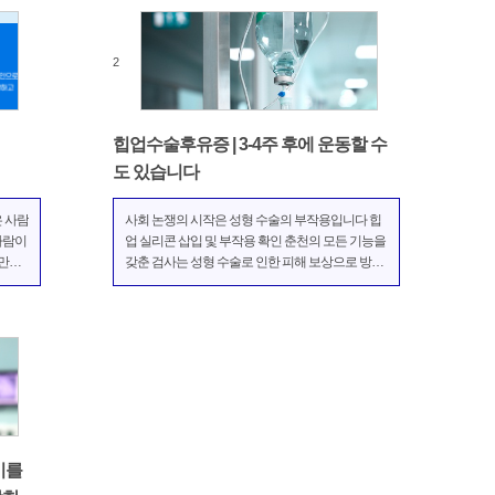
의 실리콘 보형물...
2
힙업수술후유증 | 3-4주 후에 운동할 수
도 있습니다
은 사람
사회 논쟁의 시작은 성형 수술의 부작용입니다 힙
사람이
업 실리콘 삽입 및 부작용 확인 춘천의 모든 기능을
 만들
갖춘 검사는 성형 수술로 인한 피해 보상으로 방송
 산을
사의 '솔버'였습니다. 에이미는 2012년 서울 강남구
 사람
청담동 성형외과에서 수술을 받고 부작용을 호소
엉덩이
했으며 8개월 만에 7백만 원의 재수술을 포함해 1
원을 받았다. 에이...
이를