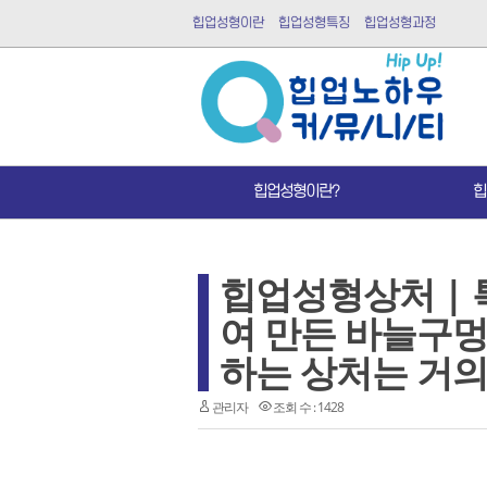
힙업성형이란
힙업성형특징
힙업성형과정
힙업성형이란?
힙
힙업성형상처 | 
여 만든 바늘구
하는 상처는 거
관리자
조회 수 : 1428