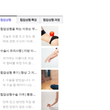
힙업성형
힙업성형 특징
힙업성형 과정
힙업성형을 하는 이유는 무엇일까?
오늘은 요즘 뜨고 있는 몸
매에 관한 수식어 ! 바로
몸짱 엉짱 뒤태미녀에 관
수술시 유의사항 | 지방 이식의 경우 생착률은 개인마다 다르므로 생착률을 높이는 것이 중요
련된 이야기를 해보려고
합니다...
과거에는 아름다운 여성
의 형태를 위한 S자 몸매
로 S자 몸매의 중요성이
힙업성형 후기 | 항상 그 지역의 전문 병원을 찾습니다.
언급됐습니다. 그러나 S
자 몸매의 ...
1. 수술을 받았습니다. 이
제 수술 할 때마다 나는 내
마음에 욕심 하지 않고 수
힙업성형수술 가격 | 통증이나 부작용을 걱정하지 않고 체계적으로
술을 받아야 하므로 항상
그...
탄력 있고 방대한 처짐 평
평한 엉덩이 많은 사람이