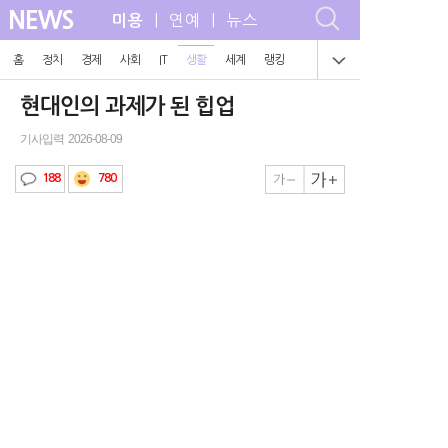
NEWS
| 연예 | 뉴스
미용
홈
정치
경제
사회
IT
생활
세계
랭킹
현대인의 과제가 된 힙업
기사입력 2026-08-09
780
188