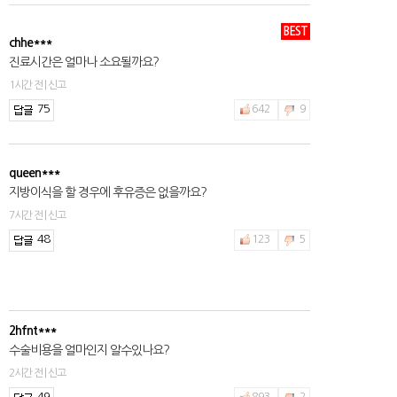
BEST
chhe***
진료시간은 얼마나 소요될까요?
1시간 전 | 신고
75
642
9
queen***
지방이식을 할 경우에 후유증은 없을까요?
7시간 전 | 신고
48
123
5
2hfnt***
수술비용을 얼마인지 알수있나요?
2시간 전 | 신고
49
893
2