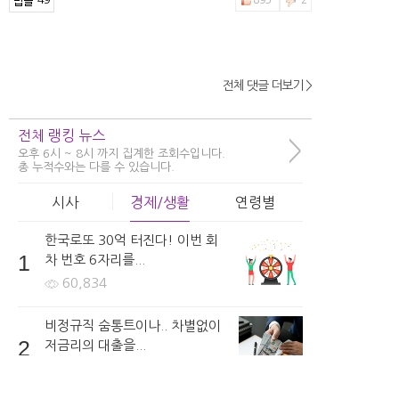
전체 댓글 더보기 >
girls***
보형물은 어떤것을 사용하나요?
전체 랭킹 뉴스
5시간 전 | 신고
>
오후 6시 ~ 8시 까지 집계한 조회수입니다.
98
682
9
총 누적수와는 다를 수 있습니다.
시사
경제/생활
연령별
한국로또 30억 터진다! 이번 회
Jucy8***
1
차 번호 6자리를...
수술 시에 주의해야할 사항들은 어떤것들이 있나요?
60,834
5시간 전 | 신고
92
130
8
비정규직 숨통트이나.. 차별없이
2
저금리의 대출을...
46,519