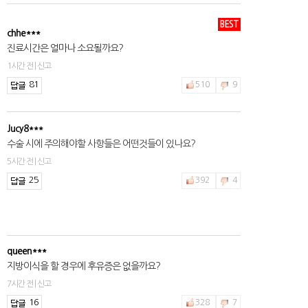
BEST
Jucy8***
chhe***
수술 시에 주의해야할 사항들은 어떤것들이 있나요?
진료시간은 얼마나 소요될까요?
5시간 전 | 신고
1시간 전 | 신고
25
81
392
4
510
9
queen***
지방이식을 할 경우에 후유증은 없을까요?
7시간 전 | 신고
16
328
7
2hfnt***
수술비용을 얼마인지 알수있나요?