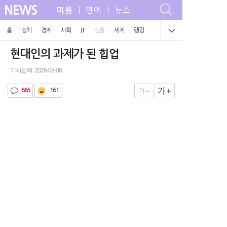
NEWS
| 연예 | 뉴스
미용
홈
정치
경제
사회
IT
생활
세계
랭킹
현대인의 과제가 된 힙업
기사입력 2026-08-06
161
665