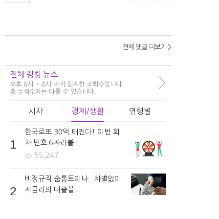
2시간 전 | 신고
40
206
6
전체 댓글 더보기 >
girls***
전체 랭킹 뉴스
보형물은 어떤것을 사용하나요?
>
오후 6시 ~ 8시 까지 집계한 조회수입니다.
5시간 전 | 신고
총 누적수와는 다를 수 있습니다.
78
580
6
시사
경제/생활
연령별
한국로또 30억 터진다! 이번 회
1
차 번호 6자리를...
Jucy8***
55,247
수술 시에 주의해야할 사항들은 어떤것들이 있나요?
5시간 전 | 신고
비정규직 숨통트이나.. 차별없이
2
저금리의 대출을...
25
392
4
67,221