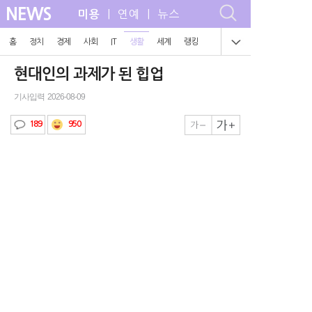
NEWS
| 연예 | 뉴스
미용
홈
정치
경제
사회
IT
생활
세계
랭킹
현대인의 과제가 된 힙업
기사입력 2026-08-09
950
189