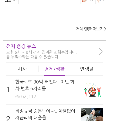
전체 댓글 더보기 >
2hfnt***
수술비용을 얼마인지 알수있나요?
2시간 전 | 신고
전체 랭킹 뉴스
>
오후 6시 ~ 8시 까지 집계한 조회수입니다.
71
488
2
총 누적수와는 다를 수 있습니다.
시사
경제/생활
연령별
한국로또 30억 터진다! 이번 회
girls***
1
차 번호 6자리를...
보형물은 어떤것을 사용하나요?
62,112
5시간 전 | 신고
42
874
3
비정규직 숨통트이나.. 차별없이
2
저금리의 대출을...
69,156