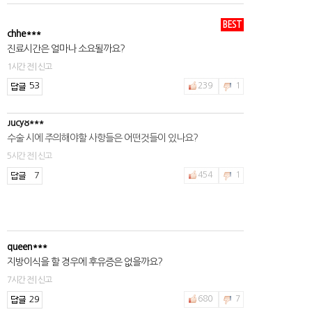
Jucy8***
BEST
chhe***
수술 시에 주의해야할 사항들은 어떤것들이 있나요?
진료시간은 얼마나 소요될까요?
5시간 전 | 신고
1시간 전 | 신고
7
454
1
53
239
1
queen***
지방이식을 할 경우에 후유증은 없을까요?
7시간 전 | 신고
29
680
7
2hfnt***
수술비용을 얼마인지 알수있나요?
2시간 전 | 신고