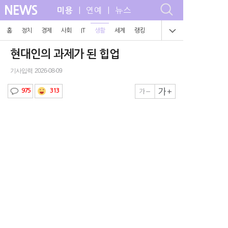
NEWS
| 연예 | 뉴스
미용
홈
정치
경제
사회
IT
생활
세계
랭킹
현대인의 과제가 된 힙업
기사입력 2026-08-09
313
975