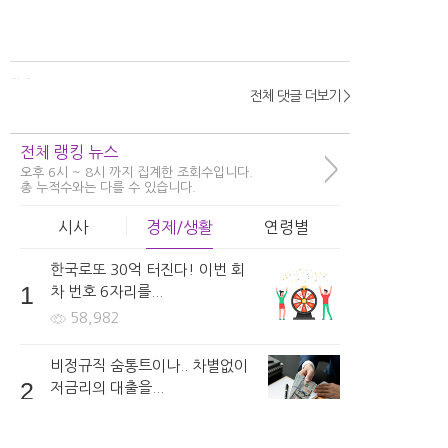
17
833
5
전체 댓글 더보기 >
girls***
보형물은 어떤것을 사용하나요?
전체 랭킹 뉴스
>
5시간 전 | 신고
오후 6시 ~ 8시 까지 집계한 조회수입니다.
총 누적수와는 다를 수 있습니다.
81
310
3
시사
경제/생활
연령별
한국로또 30억 터진다! 이번 회
1
차 번호 6자리를...
Jucy8***
수술 시에 주의해야할 사항들은 어떤것들이 있나요?
58,982
5시간 전 | 신고
비정규직 숨통트이나.. 차별없이
7
454
1
2
저금리의 대출을...
57,451